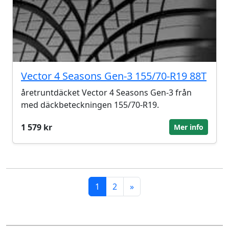
Vector 4 Seasons Gen-3 155/70-R19 88T
åretruntdäcket Vector 4 Seasons Gen-3 från
med däckbeteckningen 155/70-R19.
1 579 kr
Mer info
1
2
»