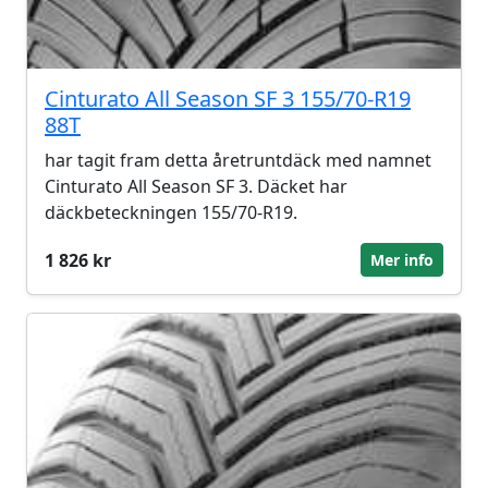
Cinturato All Season SF 3 155/70-R19
88T
har tagit fram detta åretruntdäck med namnet
Cinturato All Season SF 3. Däcket har
däckbeteckningen 155/70-R19.
1 826 kr
Mer info