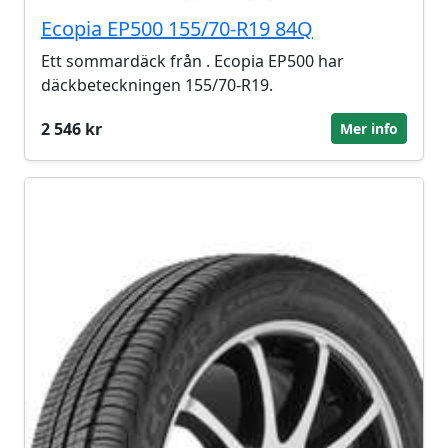
Ecopia EP500 155/70-R19 84Q
Ett sommardäck från . Ecopia EP500 har
däckbeteckningen 155/70-R19.
2 546 kr
Mer info