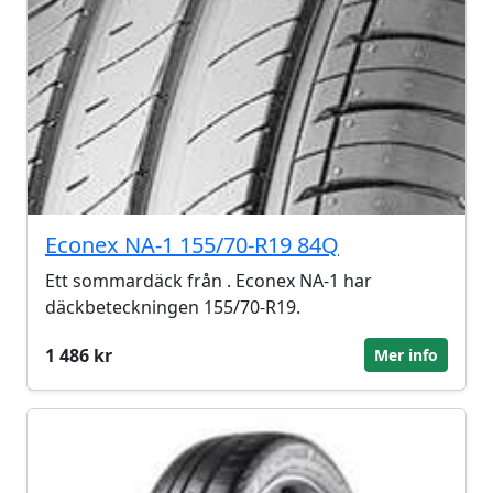
Econex NA-1 155/70-R19 84Q
Ett sommardäck från . Econex NA-1 har
däckbeteckningen 155/70-R19.
1 486 kr
Mer info