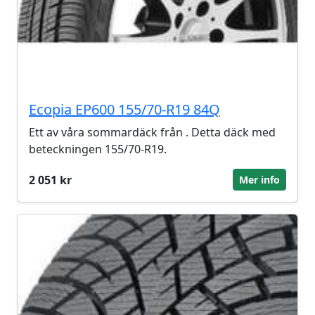
Ecopia EP600 155/70-R19 84Q
Ett av våra sommardäck från . Detta däck med
beteckningen 155/70-R19.
2 051 kr
Mer info