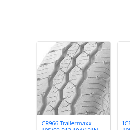
CR966 Trailermaxx
IC