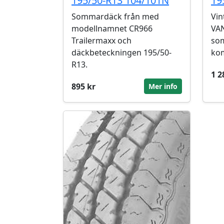
195/50-R13 104/101N
19
Sommardäck från med
Vin
modellnamnet CR966
VAN
Trailermaxx och
som
däckbeteckningen 195/50-
kom
R13.
1 2
895 kr
Mer info