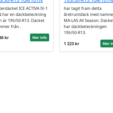
5/50-R13 104/101N
195/50-R13 104/101N
terdäcket ICE ACTIVA IV-1
har tagit fram detta
 har en däckbeteckning
åretruntdäck med namne
 är 195/50-R13. Däcket
MA-LAS All Season. Däcke
mer från .
har däckbeteckningen
195/50-R13.
86 kr
Mer info
1 223 kr
Mer i