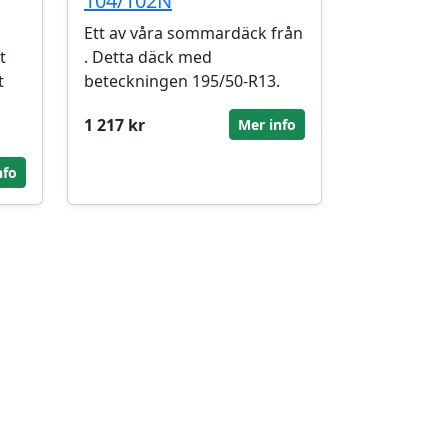
104/102N
Ett av våra sommardäck från
t
. Detta däck med
t
beteckningen 195/50-R13.
1 217 kr
Mer info
nfo