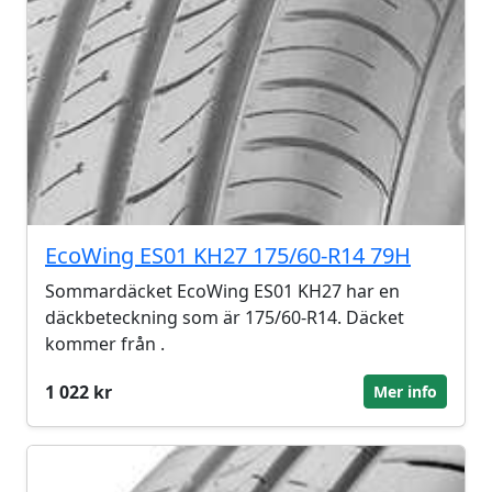
EcoWing ES01 KH27 175/60-R14 79H
Sommardäcket EcoWing ES01 KH27 har en
däckbeteckning som är 175/60-R14. Däcket
kommer från .
1 022 kr
Mer info