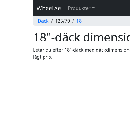
Wheel.se
Produkter
Däck
125/70
18"
18"-däck dimensi
Letar du efter 18"-däck med däckdimensionen 
lågt pris.