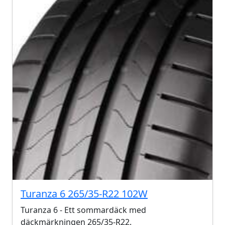
Turanza 6 265/35-R22 102W
Turanza 6 - Ett sommardäck med
däckmärkningen 265/35-R22.