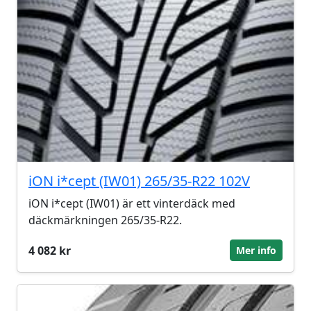
iON i*cept (IW01) 265/35-R22 102V
iON i*cept (IW01) är ett vinterdäck med
däckmärkningen 265/35-R22.
4 082 kr
Mer info