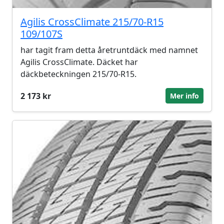
Agilis CrossClimate 215/70-R15
109/107S
har tagit fram detta åretruntdäck med namnet
Agilis CrossClimate. Däcket har
däckbeteckningen 215/70-R15.
2 173 kr
Mer info