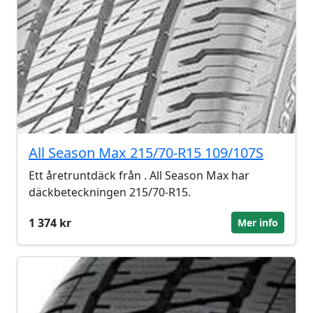
All Season Max 215/70-R15 109/107S
Ett åretruntdäck från . All Season Max har
däckbeteckningen 215/70-R15.
1 374 kr
Mer info