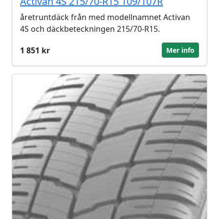
Activan 4S 215/70-R15 109/107R
åretruntdäck från med modellnamnet Activan
4S och däckbeteckningen 215/70-R15.
1 851 kr
Mer info