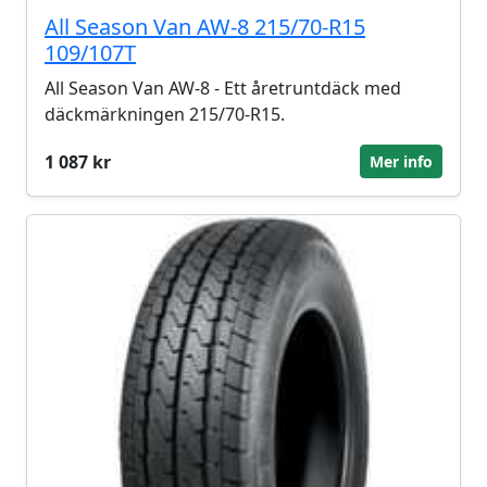
All Season Van AW-8 215/70-R15
109/107T
All Season Van AW-8 - Ett åretruntdäck med
däckmärkningen 215/70-R15.
1 087 kr
Mer info