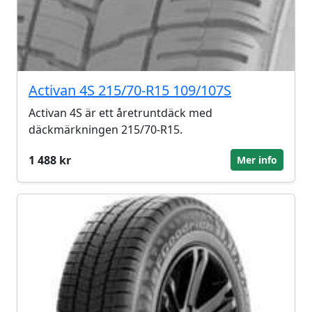
Activan 4S 215/70-R15 109/107S
Activan 4S är ett åretruntdäck med
däckmärkningen 215/70-R15.
1 488 kr
Mer info