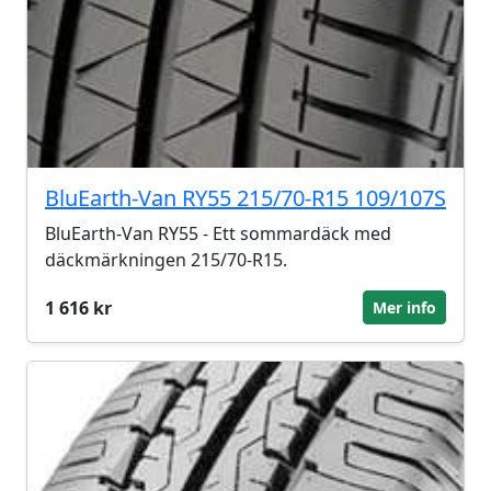
BluEarth-Van RY55 215/70-R15 109/107S
BluEarth-Van RY55 - Ett sommardäck med
däckmärkningen 215/70-R15.
1 616 kr
Mer info