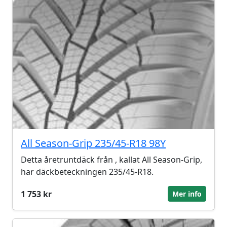
All Season-Grip 235/45-R18 98Y
Detta åretruntdäck från , kallat All Season-Grip,
har däckbeteckningen 235/45-R18.
1 753 kr
Mer info