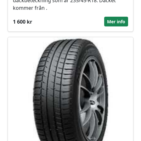
däckbeteckning som är 235/45-R18. Däcket
kommer från .
1 600 kr
Mer info