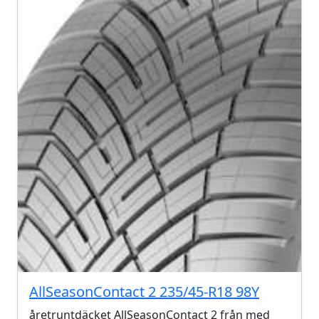
AllSeasonContact 2 235/45-R18 98Y
åretruntdäcket AllSeasonContact 2 från med