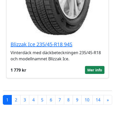
Blizzak Ice 235/45-R18 94S
Vinterdäck med däckbeteckningen 235/45-R18
och modellnamnet Blizzak Ice.
1 779 kr
Mer info
1
2
3
4
5
6
7
8
9
10
14
»