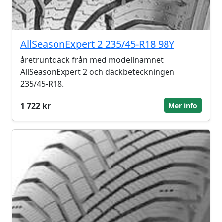
AllSeasonExpert 2 235/45-R18 98Y
åretruntdäck från med modellnamnet
AllSeasonExpert 2 och däckbeteckningen
235/45-R18.
1 722 kr
Mer info