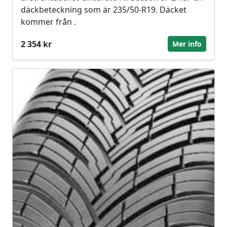
däckbeteckning som är 235/50-R19. Däcket
kommer från .
2 354 kr
Mer info