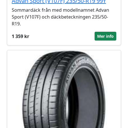
Advan Sport (V107F) 235/50-R19 99Y
Sommardäck från med modellnamnet Advan
Sport (V107F) och däckbeteckningen 235/50-
R19.
1 359 kr
Mer info