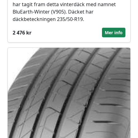
har tagit fram detta vinterdäck med namnet
BluEarth-Winter (V905). Däcket har
däckbeteckningen 235/50-R19.
2 476 kr
Mer info