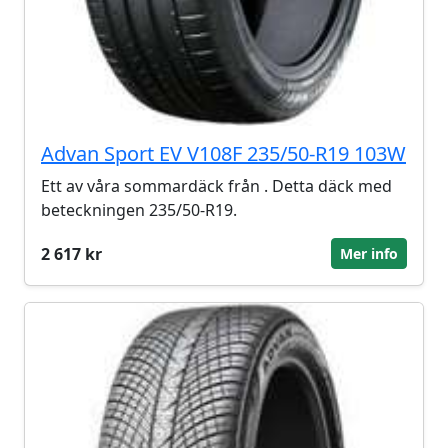
Advan Sport EV V108F 235/50-R19 103W
Ett av våra sommardäck från . Detta däck med
beteckningen 235/50-R19.
2 617 kr
Mer info