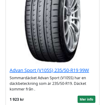
Advan Sport (V105S) 235/50-R19 99W
Sommardäcket Advan Sport (V105S) har en
däckbeteckning som är 235/50-R19. Däcket
kommer från .
1 923 kr
Mer info