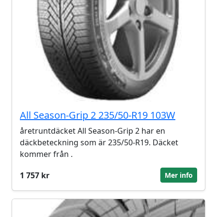
All Season-Grip 2 235/50-R19 103W
åretruntdäcket All Season-Grip 2 har en
däckbeteckning som är 235/50-R19. Däcket
kommer från .
1 757 kr
Mer info