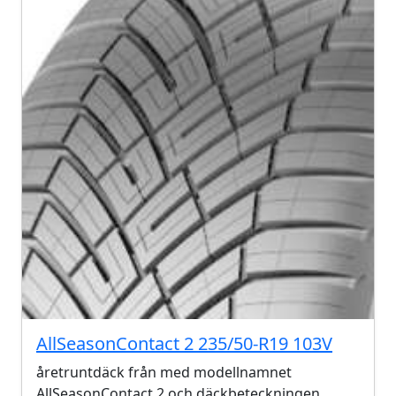
AllSeasonContact 2 235/50-R19 103V
åretruntdäck från med modellnamnet
AllSeasonContact 2 och däckbeteckningen