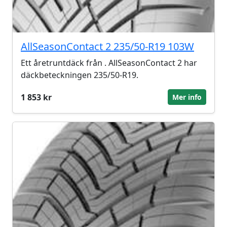
AllSeasonContact 2 235/50-R19 103W
Ett åretruntdäck från . AllSeasonContact 2 har
däckbeteckningen 235/50-R19.
1 853 kr
Mer info