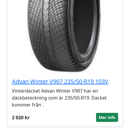
Advan Winter V907 235/50-R19 103V
Vinterdäcket Advan Winter V907 har en
däckbeteckning som är 235/50-R19. Däcket
kommer från .
2 020 kr
Mer info