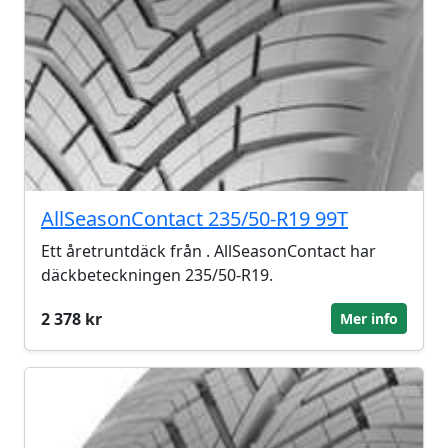
AllSeasonContact 235/50-R19 99T
Ett åretruntdäck från . AllSeasonContact har
däckbeteckningen 235/50-R19.
2 378 kr
Mer info