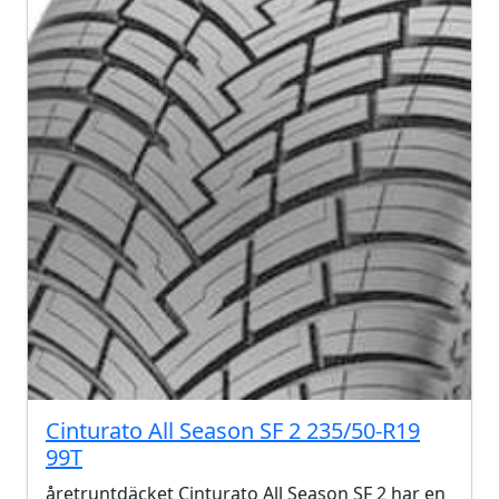
Cinturato All Season SF 2 235/50-R19
99T
åretruntdäcket Cinturato All Season SF 2 har en