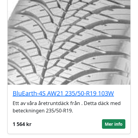
BluEarth-4S AW21 235/50-R19 103W
Ett av våra åretruntdäck från . Detta däck med
beteckningen 235/50-R19.
1 564 kr
Mer info