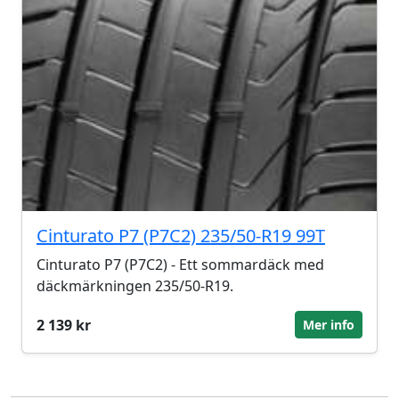
Cinturato P7 (P7C2) 235/50-R19 99T
Cinturato P7 (P7C2) - Ett sommardäck med
däckmärkningen 235/50-R19.
2 139 kr
Mer info