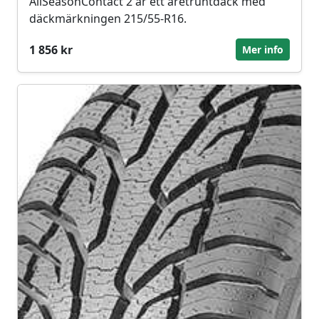
AllSeasonContact 2 är ett åretruntdäck med
däckmärkningen 215/55-R16.
1 856 kr
Mer info