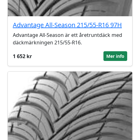
Advantage All-Season 215/55-R16 97H
Advantage All-Season är ett åretruntdäck med
däckmärkningen 215/55-R16.
1 652 kr
Mer info