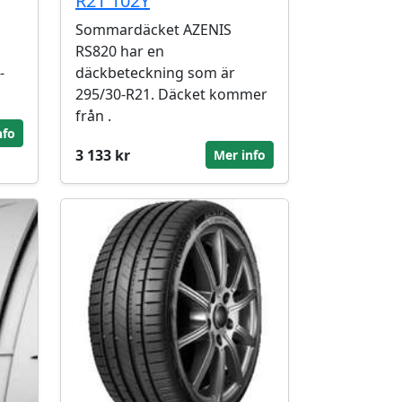
R21 102Y
Sommardäcket AZENIS
RS820 har en
-
däckbeteckning som är
295/30-R21. Däcket kommer
från .
nfo
3 133 kr
Mer info