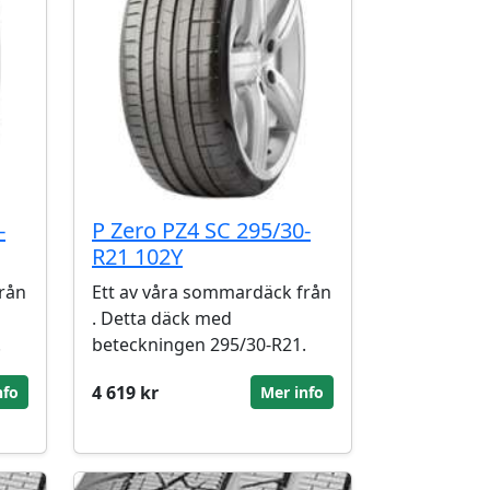
-
P Zero PZ4 SC 295/30-
R21 102Y
rån
Ett av våra sommardäck från
. Detta däck med
.
beteckningen 295/30-R21.
4 619 kr
nfo
Mer info