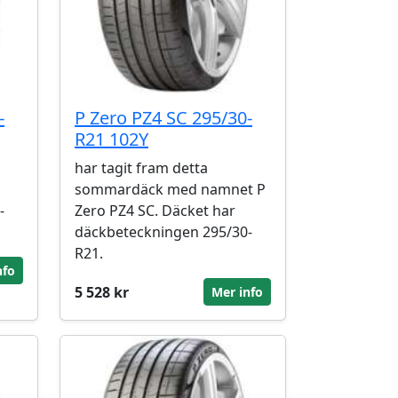
-
P Zero PZ4 SC 295/30-
R21 102Y
har tagit fram detta
sommardäck med namnet P
-
Zero PZ4 SC. Däcket har
däckbeteckningen 295/30-
R21.
nfo
5 528 kr
Mer info