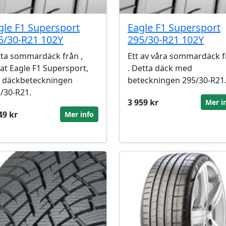
gle F1 Supersport
Eagle F1 Supersport
5/30-R21 102Y
295/30-R21 102Y
ta sommardäck från ,
Ett av våra sommardäck f
lat Eagle F1 Supersport,
. Detta däck med
 däckbeteckningen
beteckningen 295/30-R21
/30-R21.
3 959 kr
Mer i
49 kr
Mer info