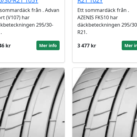
5/30-R21 105Y
R21 102Y
 sommardäck från . Advan
Ett sommardäck från .
rt (V107) har
AZENIS FK510 har
kbeteckningen 295/30-
däckbeteckningen 295/30
.
R21.
46 kr
3 477 kr
Mer info
Mer i