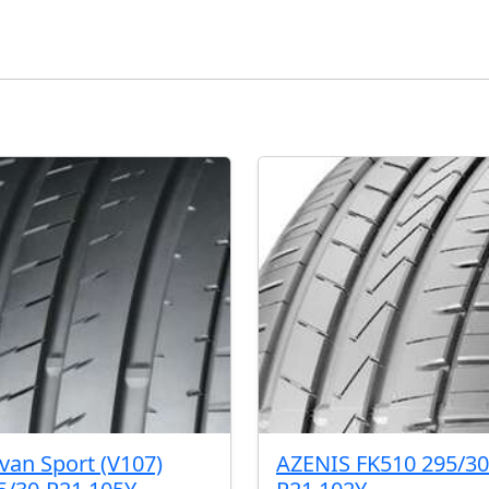
van Sport (V107)
AZENIS FK510 295/30