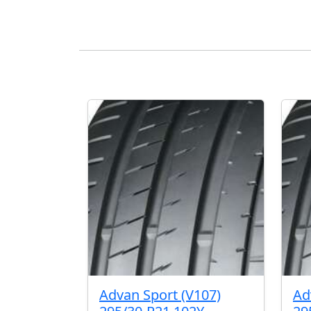
Advan Sport (V107)
Ad