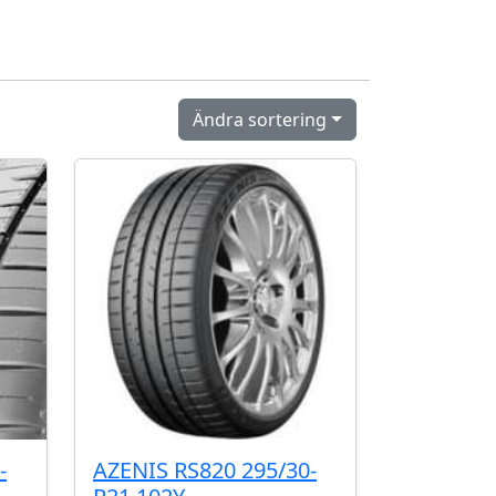
Ändra sortering
-
AZENIS RS820 295/30-