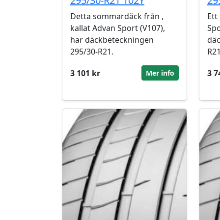
295/30-R21 102Y
29
Detta sommardäck från ,
Ett
kallat Advan Sport (V107),
Spo
har däckbeteckningen
däc
295/30-R21.
R21
3 101 kr
3 7
Mer info