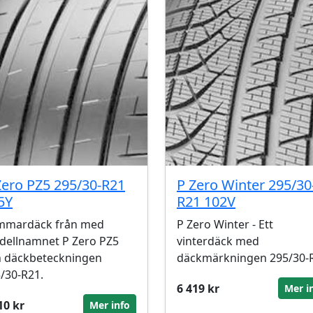
Zero PZ5 295/30-R21
P Zero Winter 295/30
5Y
R21 102V
mmardäck från med
P Zero Winter - Ett
ellnamnet P Zero PZ5
vinterdäck med
 däckbeteckningen
däckmärkningen 295/30-
/30-R21.
6 419 kr
Mer i
10 kr
Mer info