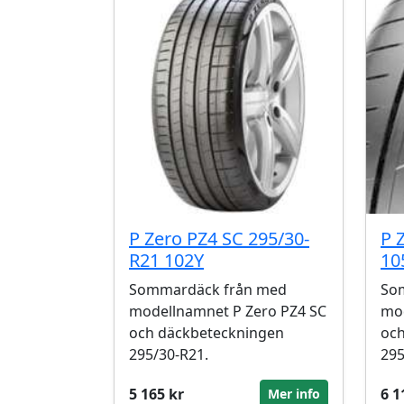
P Zero PZ4 SC 295/30-
P 
R21 102Y
10
Sommardäck från med
So
modellnamnet P Zero PZ4 SC
mod
och däckbeteckningen
och
295/30-R21.
295
5 165 kr
6 1
Mer info