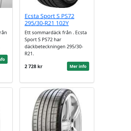
Ecsta Sport S PS72
295/30-R21 102Y
rån
Ett sommardäck från . Ecsta
Sport S PS72 har
.
däckbeteckningen 295/30-
R21.
nfo
2 728 kr
Mer info