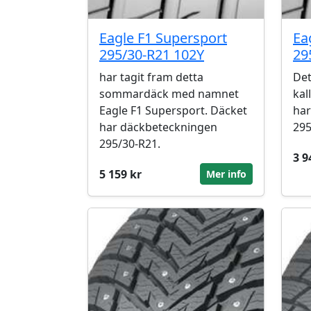
Eagle F1 Supersport
Ea
295/30-R21 102Y
29
har tagit fram detta
Det
sommardäck med namnet
kal
Eagle F1 Supersport. Däcket
har
har däckbeteckningen
295
295/30-R21.
3 9
5 159 kr
Mer info