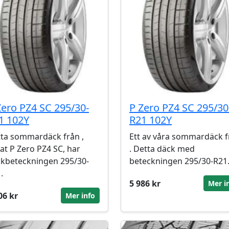
Zero PZ4 SC 295/30-
P Zero PZ4 SC 295/30
1 102Y
R21 102Y
ta sommardäck från ,
Ett av våra sommardäck f
lat P Zero PZ4 SC, har
. Detta däck med
kbeteckningen 295/30-
beteckningen 295/30-R21
.
5 986 kr
Mer i
06 kr
Mer info