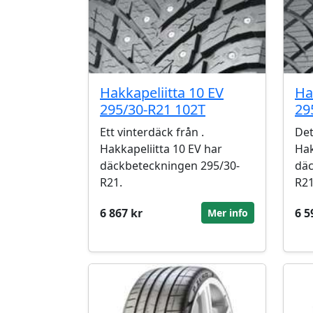
Hakkapeliitta 10 EV
Ha
295/30-R21 102T
29
Ett vinterdäck från .
Det
Hakkapeliitta 10 EV har
Hak
däckbeteckningen 295/30-
däc
R21.
R21
6 867 kr
6 5
Mer info