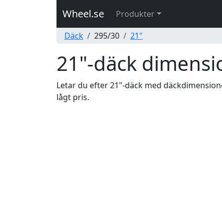
Wheel.se
Produkter
Däck
295/30
21"
21"-däck dimensi
Letar du efter 21"-däck med däckdimensionen 
lågt pris.