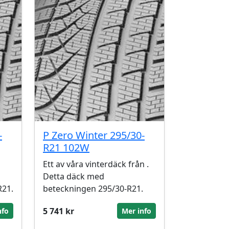
-
P Zero Winter 295/30-
R21 102W
Ett av våra vinterdäck från .
Detta däck med
R21.
beteckningen 295/30-R21.
5 741 kr
nfo
Mer info