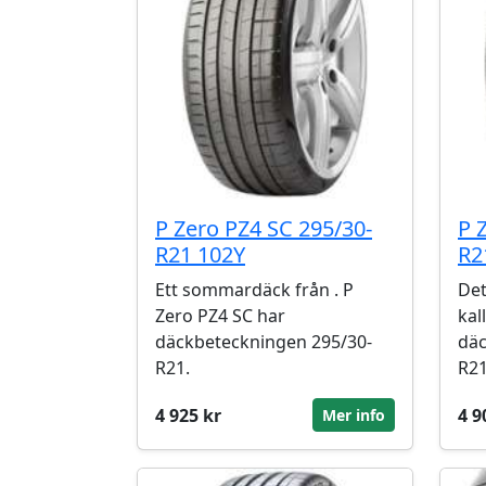
P Zero PZ4 SC 295/30-
P 
R21 102Y
R2
Ett sommardäck från . P
Det
Zero PZ4 SC har
kal
däckbeteckningen 295/30-
däc
R21.
R21
4 925 kr
4 9
Mer info