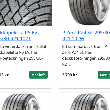
kkapeliitta R5 EV
P Zero PZ4 SC 295/30
5/30-R21 102T
R21 102W
ta vinterdäck från , kallat
Ett sommardäck från . P
kapeliitta R5 EV, har
Zero PZ4 SC har
kbeteckningen 295/30-
däckbeteckningen 295/30
.
R21.
93 kr
3 799 kr
Mer info
Mer i