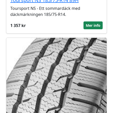
Toursport NS 185/75-R14 89H
Toursport NS - Ett sommardäck med
däckmärkningen 185/75-R14.
1 357 kr
Mer info