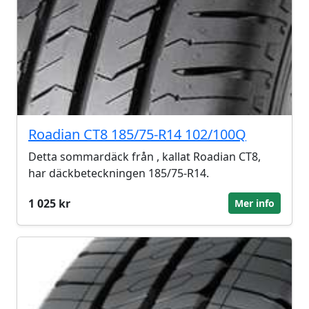
Roadian CT8 185/75-R14 102/100Q
Detta sommardäck från , kallat Roadian CT8,
har däckbeteckningen 185/75-R14.
1 025 kr
Mer info