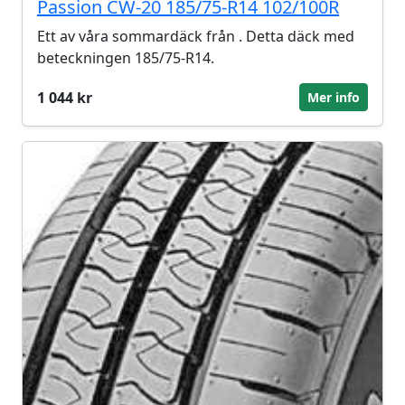
Passion CW-20 185/75-R14 102/100R
Ett av våra sommardäck från . Detta däck med
beteckningen 185/75-R14.
1 044 kr
Mer info