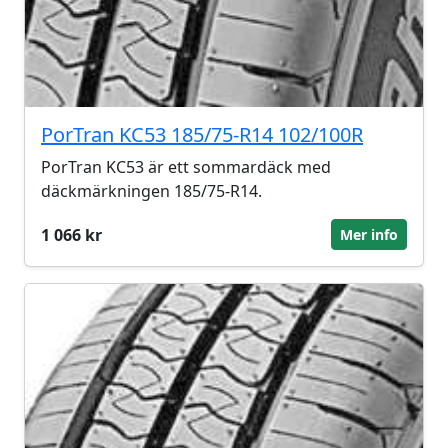
PorTran KC53 185/75-R14 102/100R
PorTran KC53 är ett sommardäck med
däckmärkningen 185/75-R14.
1 066 kr
Mer info