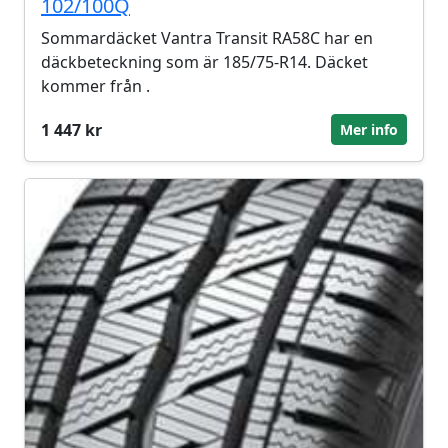
102/100Q
Sommardäcket Vantra Transit RA58C har en
däckbeteckning som är 185/75-R14. Däcket
kommer från .
1 447 kr
Mer info