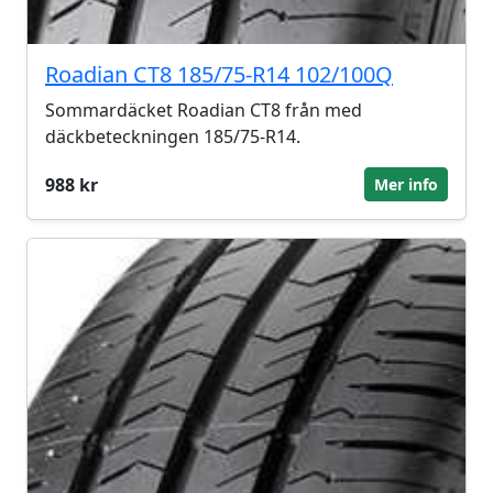
Roadian CT8 185/75-R14 102/100Q
Sommardäcket Roadian CT8 från med
däckbeteckningen 185/75-R14.
988 kr
Mer info