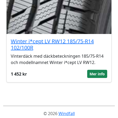
Winter i*cept LV RW12 185/75-R14
102/100R
Vinterdäck med däckbeteckningen 185/75-R14
och modellnamnet Winter i*cept LV RW12.
1 452 kr
Mer info
© 2026
Windfall