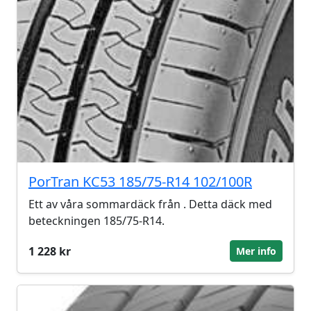
PorTran KC53 185/75-R14 102/100R
Ett av våra sommardäck från . Detta däck med
beteckningen 185/75-R14.
1 228 kr
Mer info