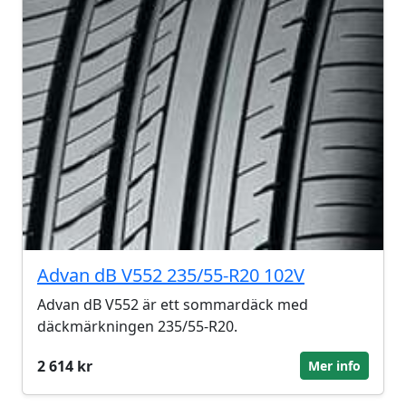
Advan dB V552 235/55-R20 102V
Advan dB V552 är ett sommardäck med
däckmärkningen 235/55-R20.
2 614 kr
Mer info