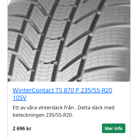
WinterContact TS 870 P 235/55-R20
105V
Ett av våra vinterdäck från . Detta däck med
beteckningen 235/55-R20.
2 696 kr
Mer info