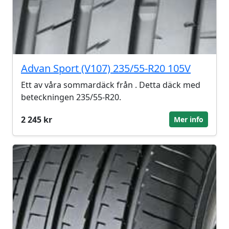
Advan Sport (V107) 235/55-R20 105V
Ett av våra sommardäck från . Detta däck med
beteckningen 235/55-R20.
2 245 kr
Mer info