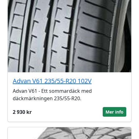
Advan V61 235/55-R20 102V
Advan V61 - Ett sommardäck med
däckmärkningen 235/55-R20.
2 930 kr
Mer info