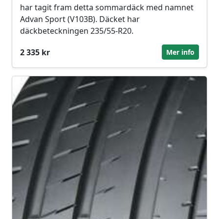
har tagit fram detta sommardäck med namnet
Advan Sport (V103B). Däcket har
däckbeteckningen 235/55-R20.
2 335 kr
Mer info