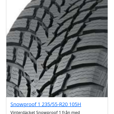
Snowproof 1 235/55-R20 105H
Vinterdäcket Snowproof 1 från med