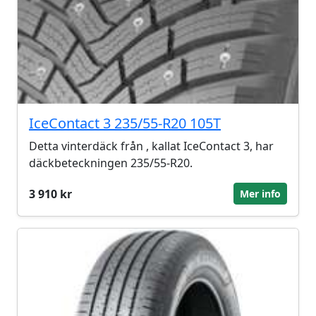
IceContact 3 235/55-R20 105T
Detta vinterdäck från , kallat IceContact 3, har
däckbeteckningen 235/55-R20.
3 910 kr
Mer info