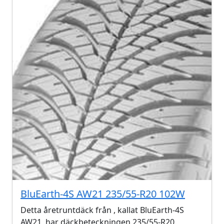
BluEarth-4S AW21 235/55-R20 102W
Detta åretruntdäck från , kallat BluEarth-4S
AW21, har däckbeteckningen 235/55-R20.