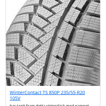
WinterContact TS 850P 235/55-R20
105V
har tagit fram detta vinterdäck med namnet