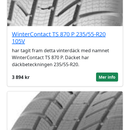
WinterContact TS 870 P 235/55-R20
105V
har tagit fram detta vinterdäck med namnet
WinterContact TS 870 P. Däcket har
däckbeteckningen 235/55-R20.
3 894 kr
Mer info