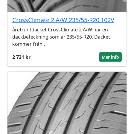
CrossClimate 2 A/W 235/55-R20 102V
åretruntdäcket CrossClimate 2 A/W har en
däckbeteckning som är 235/55-R20. Däcket
kommer från .
2 731 kr
Mer info