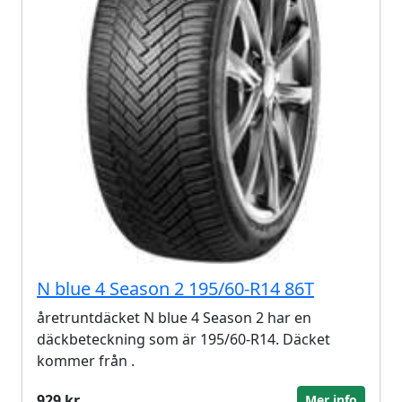
N blue 4 Season 2 195/60-R14 86T
åretruntdäcket N blue 4 Season 2 har en
däckbeteckning som är 195/60-R14. Däcket
kommer från .
929 kr
Mer info