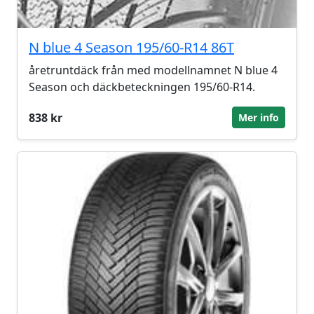
N blue 4 Season 195/60-R14 86T
åretruntdäck från med modellnamnet N blue 4
Season och däckbeteckningen 195/60-R14.
838 kr
Mer info