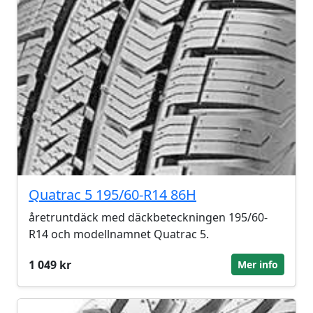
Quatrac 5 195/60-R14 86H
åretruntdäck med däckbeteckningen 195/60-
R14 och modellnamnet Quatrac 5.
1 049 kr
Mer info