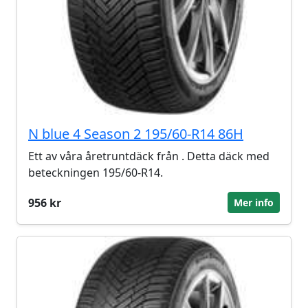
N blue 4 Season 2 195/60-R14 86H
Ett av våra åretruntdäck från . Detta däck med
beteckningen 195/60-R14.
956 kr
Mer info