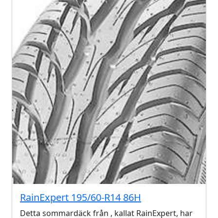
RainExpert 195/60-R14 86H
Detta sommardäck från , kallat RainExpert, har