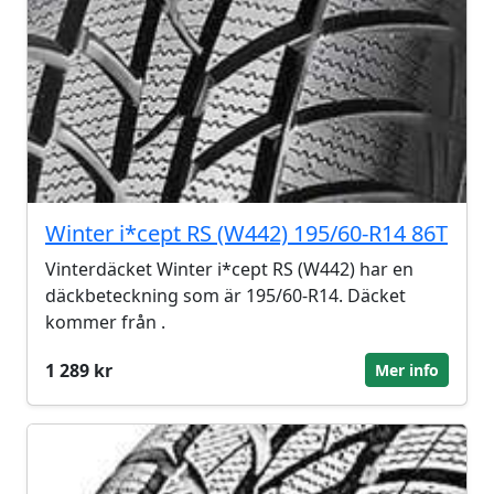
Winter i*cept RS (W442) 195/60-R14 86T
Vinterdäcket Winter i*cept RS (W442) har en
däckbeteckning som är 195/60-R14. Däcket
kommer från .
1 289 kr
Mer info