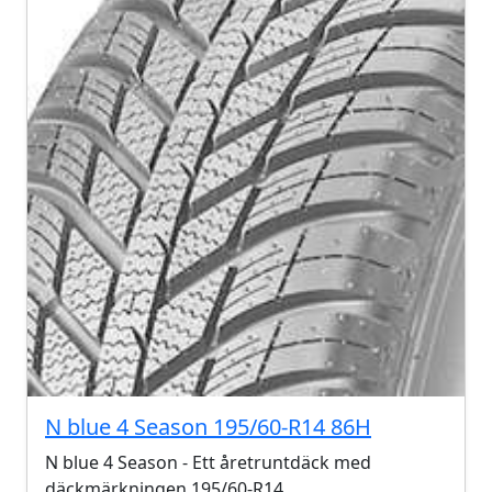
N blue 4 Season 195/60-R14 86H
N blue 4 Season - Ett åretruntdäck med
däckmärkningen 195/60-R14.