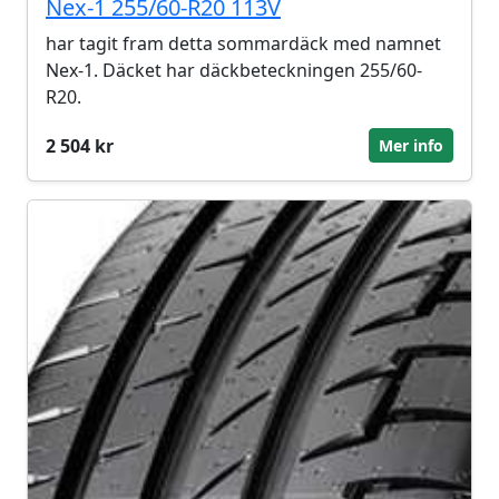
Nex-1 255/60-R20 113V
har tagit fram detta sommardäck med namnet
Nex-1. Däcket har däckbeteckningen 255/60-
R20.
2 504 kr
Mer info