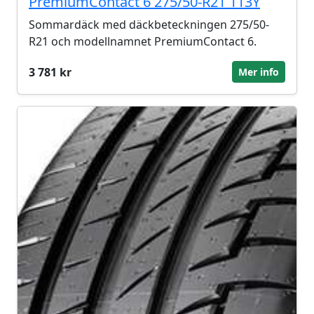
PremiumContact 6 275/50-R21 113Y
Sommardäck med däckbeteckningen 275/50-
R21 och modellnamnet PremiumContact 6.
3 781 kr
Mer info