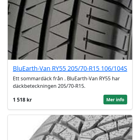
BluEarth-Van RY55 205/70-R15 106/104S
Ett sommardäck från . BluEarth-Van RY55 har
däckbeteckningen 205/70-R15.
1 518 kr
Mer info