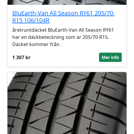
BluEarth-Van All Season RY61 205/70-
R15 106/104R
åretruntdäcket BluEarth-Van All Season RY61
har en däckbeteckning som är 205/70-R15.
Däcket kommer från .
1 307 kr
Mer info