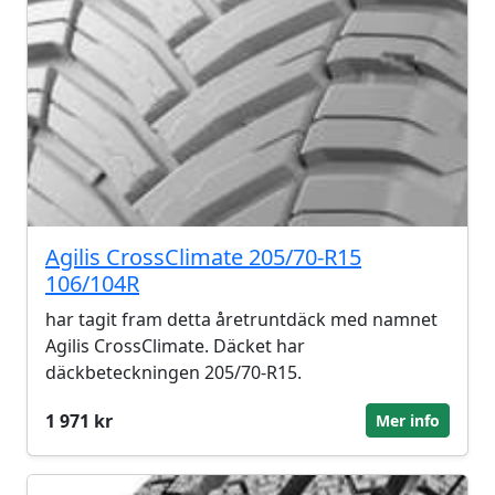
Agilis CrossClimate 205/70-R15
106/104R
har tagit fram detta åretruntdäck med namnet
Agilis CrossClimate. Däcket har
däckbeteckningen 205/70-R15.
1 971 kr
Mer info