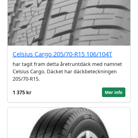
Celsius Cargo 205/70-R15 106/104T
har tagit fram detta åretruntdäck med namnet
Celsius Cargo. Däcket har däckbeteckningen
205/70-R15.
1 375 kr
Mer info