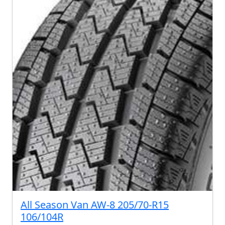
All Season Van AW-8 205/70-R15
106/104R