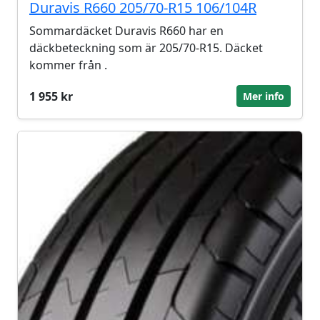
Duravis R660 205/70-R15 106/104R
Sommardäcket Duravis R660 har en
däckbeteckning som är 205/70-R15. Däcket
kommer från .
1 955 kr
Mer info