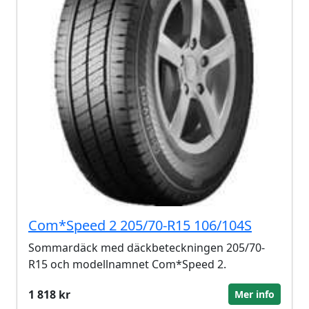
Com*Speed 2 205/70-R15 106/104S
Sommardäck med däckbeteckningen 205/70-
R15 och modellnamnet Com*Speed 2.
1 818 kr
Mer info