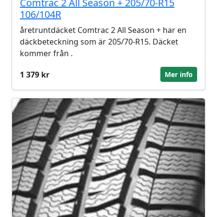
Comtrac 2 All Season + 205/70-R15
106/104R
åretruntdäcket Comtrac 2 All Season + har en
däckbeteckning som är 205/70-R15. Däcket
kommer från .
1 379 kr
Mer info