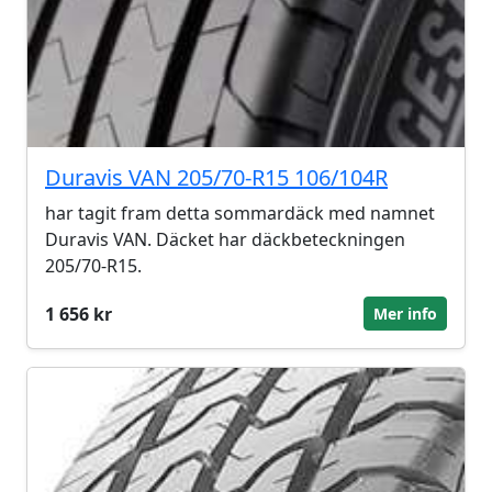
Duravis VAN 205/70-R15 106/104R
har tagit fram detta sommardäck med namnet
Duravis VAN. Däcket har däckbeteckningen
205/70-R15.
1 656 kr
Mer info