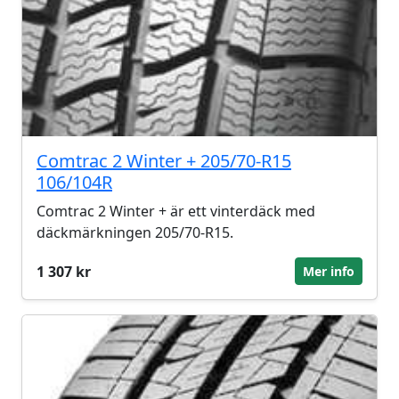
Comtrac 2 Winter + 205/70-R15
106/104R
Comtrac 2 Winter + är ett vinterdäck med
däckmärkningen 205/70-R15.
1 307 kr
Mer info